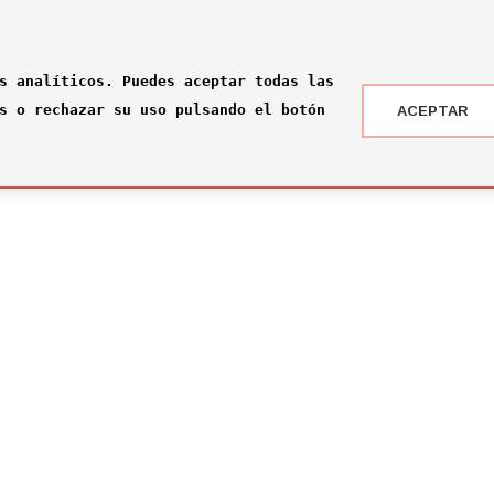
s analíticos. Puedes aceptar todas las
s o rechazar su uso pulsando el botón
ACEPTAR
 DRAFT ® '24
NOTICIAS
 somos?
¡Rumbo a la gran final en Nueva York!
2026-07-16
ité
El Comité Técnico se reúne para el pr
omité
2026-02-03
ité
Jone Amezaga y Manuel González, los 
2024-12-30
Arranca la votación del Premio del Pú
2024-12-04