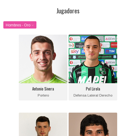
Jugadores
Hombres - Oro
Antonio Sivera
Pol Lirola
Posición:
Posición:
Portero
Defensa Lateral Derecho
Fecha de nacimiento:
Fecha de nacimiento:
1996-08-11
1997-08-13
Equipo actual:
Equipo actual:
Antonio Sivera
Pol Lirola
Valencia C.F.
Juventus F.C.
Portero
Defensa Lateral Derecho
Aarón Martín
Jesús Vallejo
Posición:
Posición:
Defensa Lateral
Defensa Central Derecho