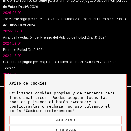
El Comité Técnico se reúne para el primer corte de jugadores de la temporada
de Futbol Draft® 2026
2026-02-03
Jone Amezaga y Manuel González, los más votados en el Premio del Público
de Futbol Draft 2024
2024-12-30
Arranca la votación del Premio del Público de Futbol Draft® 2024
2024-12-04
Premios Futbol Draft 2024
2024-12-02
Continúa la pugna por los premios Futbol Draft® 2024 tras el 2º Comité
Técnico
2024-09-25
Aviso de Cookies
Utilizamos cookies propias y de terceros para
Tel:
+34 943 63 40 63
Política de cookies
fines analíticos. Puedes aceptar todas las
Política de privacidad
cookies pulsando el botón "Aceptar" o
Aviso legal
configurarlas o rechazar su uso pulsando el
botón "Cambiar preferencias".
ACEPTAR
Copyright © Futbol Draft 2024
RECHAZAR