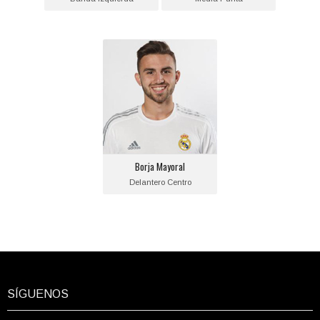
Borja Mayoral
Posición:
Delantero Centro
Fecha de nacimiento:
1997-04-05
Equipo actual:
Borja Mayoral
Real Madrid
Delantero Centro
SÍGUENOS