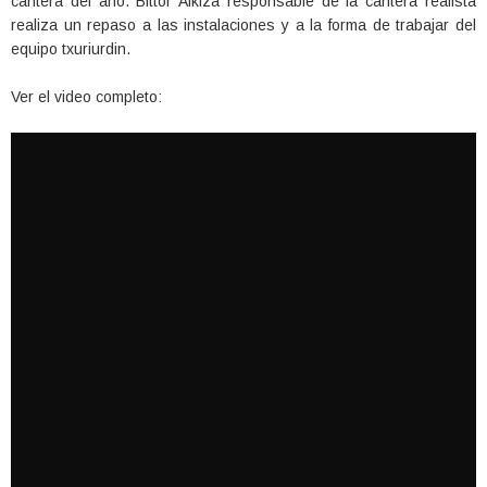
cantera del año. Bittor Alkiza responsable de la cantera realista
realiza un repaso a las instalaciones y a la forma de trabajar del
equipo txuriurdin.
Ver el video completo: