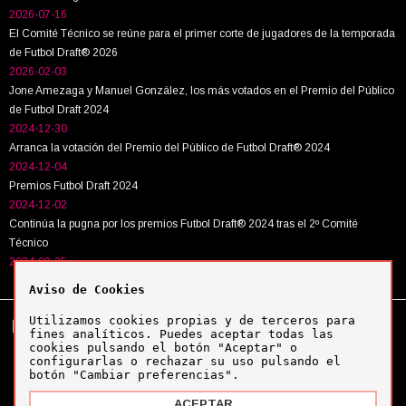
2026-07-16
El Comité Técnico se reúne para el primer corte de jugadores de la temporada
de Futbol Draft® 2026
2026-02-03
Jone Amezaga y Manuel González, los más votados en el Premio del Público
de Futbol Draft 2024
2024-12-30
Arranca la votación del Premio del Público de Futbol Draft® 2024
2024-12-04
Premios Futbol Draft 2024
2024-12-02
Continúa la pugna por los premios Futbol Draft® 2024 tras el 2º Comité
Técnico
2024-09-25
Aviso de Cookies
Utilizamos cookies propias y de terceros para
Tel:
+34 943 63 40 63
Política de cookies
fines analíticos. Puedes aceptar todas las
Política de privacidad
cookies pulsando el botón "Aceptar" o
Aviso legal
configurarlas o rechazar su uso pulsando el
botón "Cambiar preferencias".
ACEPTAR