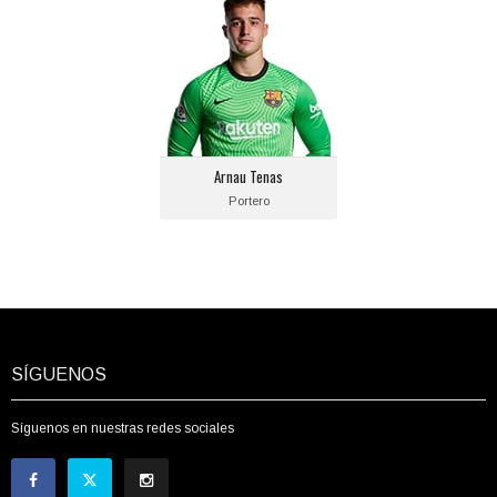
Arnau Tenas
Posición:
Portero
Fecha de nacimiento:
2001-05-30
Equipo actual:
Arnau Tenas
F.C. Barcelona
Portero
SÍGUENOS
Síguenos en nuestras redes sociales