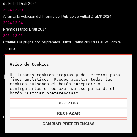
de Futbol Draft 2024
2024-12-30
Arranca la votación del Premio del Público de Futbol Draft® 2024
2024-12-04
Premios Futbol Draft 2024
2024-12-02
Continúa la pugna por los premios Futbol Draft® 2024 tras el 2º Comité
Técnico
2024-09-25
Aviso de Cookies
Utilizamos cookies propias y de terceros para
Tel:
+34 943 63 40 63
Política de cookies
fines analíticos. Puedes aceptar todas las
Política de privacidad
cookies pulsando el botón "Aceptar" o
Aviso legal
configurarlas o rechazar su uso pulsando el
botón "Cambiar preferencias".
ACEPTAR
Copyright © Futbol Draft 2024
RECHAZAR
Powered by
MYFOCUS
CAMBIAR PREFERENCIAS