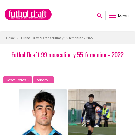
Menu
Home
Futbol Draft 99 masculino y 55 femenino - 2022
Futbol Draft 99 masculino y 55 femenino - 2022
Sexo: Todos
Portero
Álvaro Aceves
Ander Astrálaga
Posición:
Posición:
Portero
Portero
Fecha de nacimiento:
Fecha de nacimiento:
2003-07-26
2004-03-03