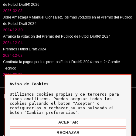
de Futbol Draft® 2026
2026-02-03
Jone Amezaga y Manuel González, los más votados en el Premio del Público
de Futbol Draft 2024
2024-12-30
Arranca la votación del Premio del Público de Futbol Draft® 2024
2024-12-04
Premios Futbol Draft 2024
2024-12-02
Continúa la pugna por los premios Futbol Draft® 2024 tras el 2º Comité
Técnico
2024-09-25
Aviso de Cookies
Utilizamos cookies propias y de terceros para
Tel:
+34 943 63 40 63
Política de cookies
fines analíticos. Puedes aceptar todas las
Política de privacidad
cookies pulsando el botón "Aceptar" o
Aviso legal
configurarlas o rechazar su uso pulsando el
botón "Cambiar preferencias".
ACEPTAR
Copyright © Futbol Draft 2024
RECHAZAR