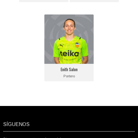
Enith Salon
Posición:
Portero
Fecha de nacimiento:
2001-09-24
Equipo actual:
Enith Salon
Valencia C.F.
Portero
SÍGUENOS