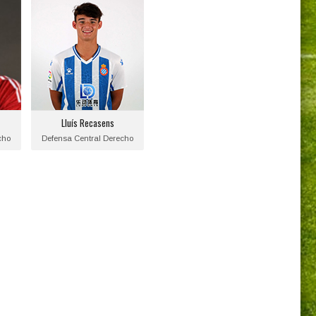
Lluís Recasens
Posición:
cho
Defensa Central Derecho
o:
Fecha de nacimiento:
Equipo actual:
R.C.D. Espanyol
Lluís Recasens
cho
Defensa Central Derecho