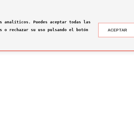
s analíticos. Puedes aceptar todas las
s o rechazar su uso pulsando el botón
ACEPTAR
 DRAFT ® '24
NOTICIAS
 somos?
¡Rumbo a la gran final en Nueva York!
2026-07-16
ité
El Comité Técnico se reúne para el pr
omité
2026-02-03
ité
Jone Amezaga y Manuel González, los 
2024-12-30
Arranca la votación del Premio del Pú
2024-12-04