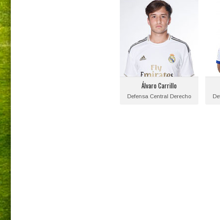
Álvaro Carrillo
Posición:
Defensa Central Derecho
De
Fecha de nacimiento:
F
2002-04-06
Equipo actual:
Álvaro Carrillo
Real Madrid
Defensa Central Derecho
De