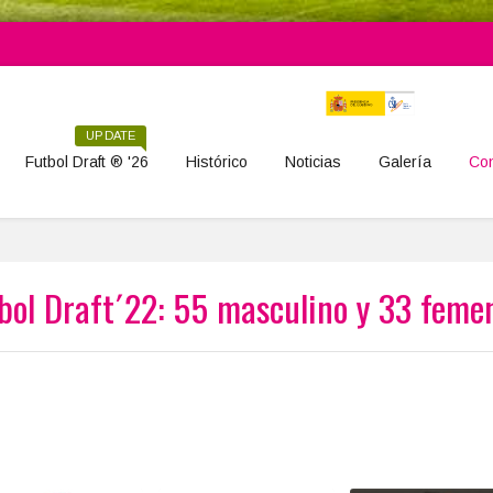
UPDATE
Futbol Draft ® '26
Histórico
Noticias
Galería
Con
bol Draft´22: 55 masculino y 33 feme