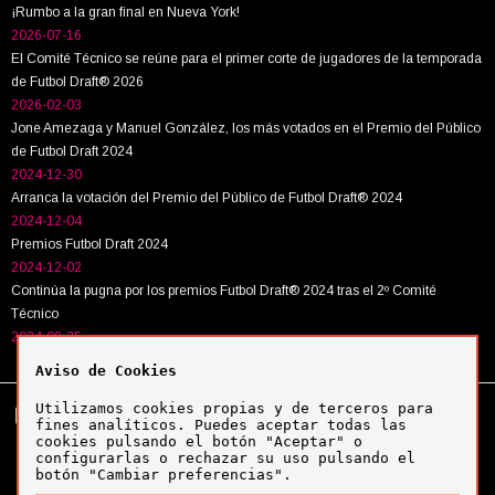
¡Rumbo a la gran final en Nueva York!
2026-07-16
El Comité Técnico se reúne para el primer corte de jugadores de la temporada
de Futbol Draft® 2026
2026-02-03
Jone Amezaga y Manuel González, los más votados en el Premio del Público
de Futbol Draft 2024
2024-12-30
Arranca la votación del Premio del Público de Futbol Draft® 2024
2024-12-04
Premios Futbol Draft 2024
2024-12-02
Continúa la pugna por los premios Futbol Draft® 2024 tras el 2º Comité
Técnico
2024-09-25
Aviso de Cookies
Utilizamos cookies propias y de terceros para
Tel:
+34 943 63 40 63
Política de cookies
fines analíticos. Puedes aceptar todas las
Política de privacidad
cookies pulsando el botón "Aceptar" o
Aviso legal
configurarlas o rechazar su uso pulsando el
botón "Cambiar preferencias".