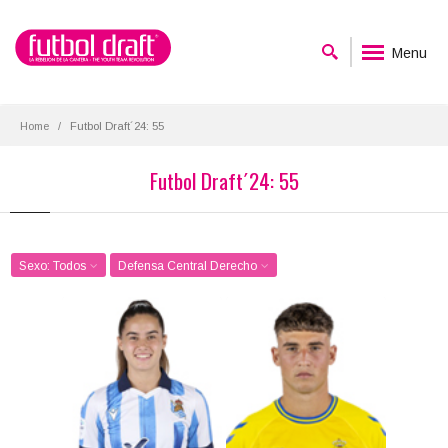
Menu
Home
Futbol Draft´24: 55
Futbol Draft´24: 55
Sexo: Todos
Defensa Central Derecho
Nahia Aparicio
Juan Manuel Herzog
Posición:
Posición:
Defensa Central Derecho
Defensa Central Derecho
Fecha de nacimiento:
Fecha de nacimiento:
2004-01-07
2004-05-13