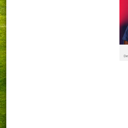
De
F
De