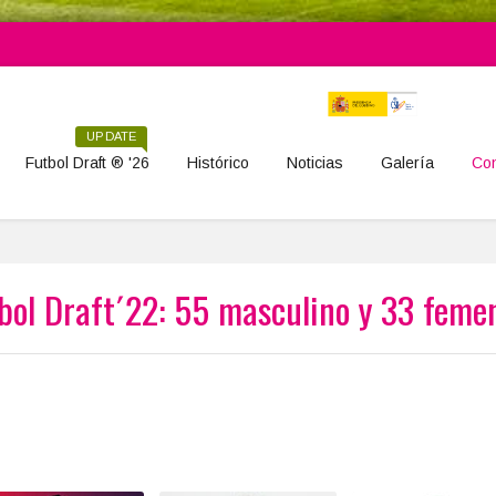
UPDATE
Futbol Draft ® '26
Histórico
Noticias
Galería
Con
bol Draft´22: 55 masculino y 33 feme