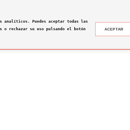
s analíticos. Puedes aceptar todas las
s o rechazar su uso pulsando el botón
ACEPTAR
 DRAFT ® '24
NOTICIAS
 somos?
¡Rumbo a la gran final en Nueva York!
2026-07-16
ité
El Comité Técnico se reúne para el pr
omité
2026-02-03
ité
Jone Amezaga y Manuel González, los 
2024-12-30
Arranca la votación del Premio del Pú
2024-12-04