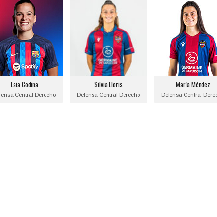
Laia Codina
Silvia Lloris
María Méndez
Posición:
Posición:
Posición:
fensa Central Derecho
Defensa Central Derecho
Defensa Central Dere
echa de nacimiento:
Fecha de nacimiento:
Fecha de nacimient
2000-01-22
2004-05-15
2001-04-10
Equipo actual:
Equipo actual:
Equipo actual:
Laia Codina
Silvia Lloris
María Méndez
F.C. Barcelona
Levante U.D.
Levante U.D.
fensa Central Derecho
Defensa Central Derecho
Defensa Central Dere