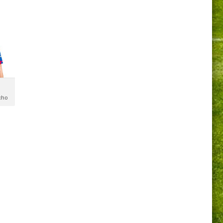
cho
o:
cho