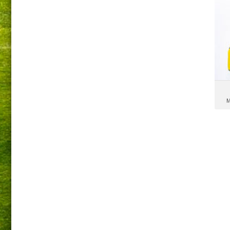
M
F
M