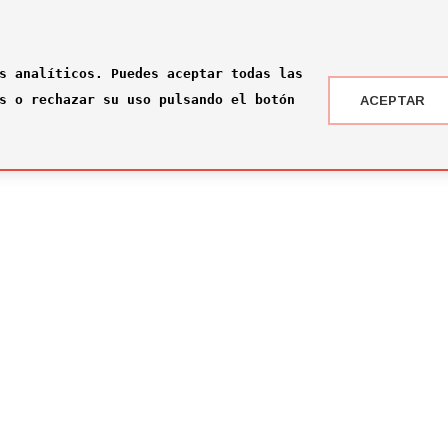
s analíticos. Puedes aceptar todas las
s o rechazar su uso pulsando el botón
ACEPTAR
 DRAFT ® '24
NOTICIAS
 somos?
¡Rumbo a la gran final en Nueva York!
2026-07-16
ité
El Comité Técnico se reúne para el pr
omité
2026-02-03
ité
Jone Amezaga y Manuel González, los 
2024-12-30
Arranca la votación del Premio del Pú
2024-12-04