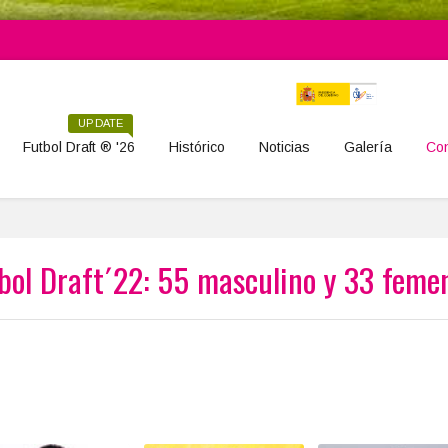
UPDATE
Futbol Draft ® '26
Histórico
Noticias
Galería
Con
bol Draft´22: 55 masculino y 33 feme