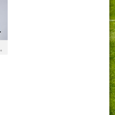
ho
o:
ho