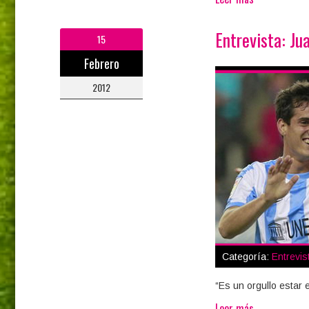
Entrevista: Ju
15
Febrero
2012
Categoría:
Entrevis
“Es un orgullo estar
Leer más