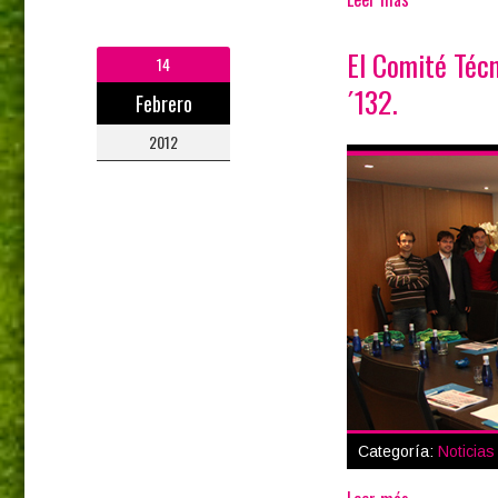
El Comité Técn
14
´132.
Febrero
2012
Categoría:
Noticias