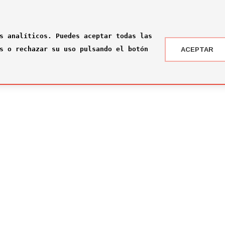
s analíticos. Puedes aceptar todas las
s o rechazar su uso pulsando el botón
ACEPTAR
 DRAFT ® '24
NOTICIAS
 somos?
¡Rumbo a la gran final en Nueva York!
2026-07-16
ité
El Comité Técnico se reúne para el pr
omité
2026-02-03
ité
Jone Amezaga y Manuel González, los 
2024-12-30
Arranca la votación del Premio del Pú
2024-12-04