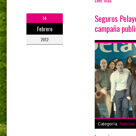
Leer más
Seguros Pelayo
14
campaña publi
Febrero
2012
Categoría:
Noticia