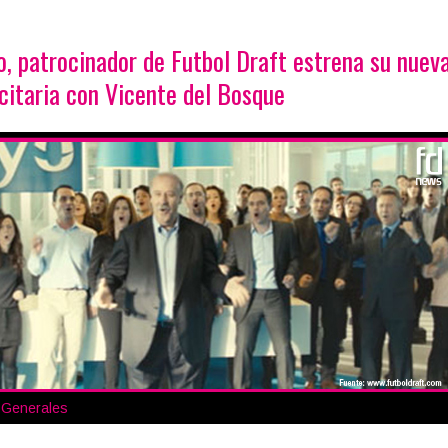
, patrocinador de Futbol Draft estrena su nuev
citaria con Vicente del Bosque
s Generales