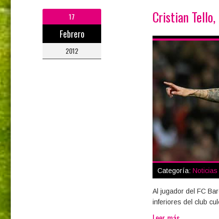
Cristian Tello
17
Febrero
2012
Categoría:
Noticia
Al jugador del FC Bar
inferiores del club c
Leer más