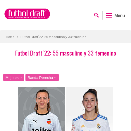
Menu
Home
Futbol Draft´22: 55 masculino y 33 femenino
Futbol Draft´22: 55 masculino y 33 femenino
Mujeres
Banda Derecha
Candela Andújar
Athenea del Castillo
Posición:
Posición:
Banda Derecha
Banda Derecha
Fecha de nacimiento:
Fecha de nacimiento:
2000-03-26
2000-10-24