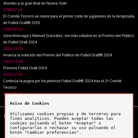
¡Rumbo a la gran final en Nueva York!
2026-07-16
El Comité Técnico se reúne para el primer corte de jugadores de la temporada
de Futbol Draft® 2026
2026-02-03
Jone Amezaga y Manuel González, los más votados en el Premio del Público
de Futbol Draft 2024
2024-12-30
Arranca la votación del Premio del Público de Futbol Draft® 2024
2024-12-04
Premios Futbol Draft 2024
2024-12-02
Continúa la pugna por los premios Futbol Draft® 2024 tras el 2º Comité
Técnico
2024-09-25
Aviso de Cookies
Utilizamos cookies propias y de terceros para
Tel:
+34 943 63 40 63
Política de cookies
fines analíticos. Puedes aceptar todas las
Política de privacidad
cookies pulsando el botón "Aceptar" o
Aviso legal
configurarlas o rechazar su uso pulsando el
botón "Cambiar preferencias".