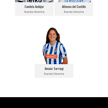
Equipo actual:
Equipo actual:
Candela Andújar
Athenea del Castillo
Valencia C.F.
Real Madrid
Banda Derecha
Banda Derecha
Amaiur Sarriegi
Posición:
Banda Derecha
Fecha de nacimiento:
2000-12-13
Equipo actual:
Amaiur Sarriegi
Real Sociedad
Banda Derecha